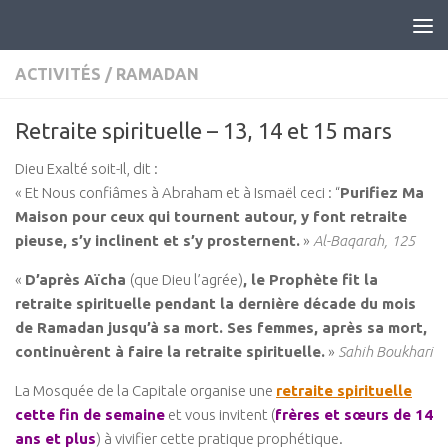
ACTIVITÉS
/
RAMADAN
Retraite spirituelle – 13, 14 et 15 mars
Dieu Exalté soit-Il, dit :
« Et Nous confiâmes à Abraham et à Ismaël ceci : “
Purifiez Ma
Maison pour ceux qui tournent autour, y font retraite
pieuse, s’y inclinent et s’y prosternent.
»
Al-Baqarah, 125
«
D’après Aïcha
(que Dieu l’agrée)
, le Prophète fit la
retraite spirituelle pendant la dernière décade du mois
de Ramadan jusqu’à sa mort. Ses femmes, après sa mort,
continuèrent à faire la retraite spirituelle.
»
Sahih Boukhari
La Mosquée de la Capitale organise une
retraite spirituelle
cette fin de semaine
et vous invitent (
frères et sœurs de 14
ans et plus
) à vivifier cette pratique prophétique.