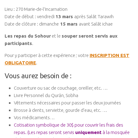
Lieu : 270 Marie-de-l’Incarnation
Date de début : vendredi
13 mars
après Salât Tarawih
Date de clôture : dimanche
15 mars
avant Salât ichae
Les repas du Sohour
et le
souper seront servis aux
participants
.
Pour y participer à cette expérience ; votre
INSCRIPTION EST
OBLIGATOIRE
.
Vous aurez besoin de :
Couverture ou sac de couchage, oreiller, etc. …
Livre Personnel du Qurān, Sobha
Vêtements nécessaires pour passer les deux journées
Brosse à dents, serviette, gourde d’eau, etc. …
Vos médicaments…
Cotisation symbolique de 30$ pour couvrir les frais des
repas. (Les repas seront servis
uniquement
à la mosquée